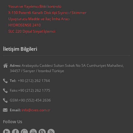
Yosun ve Yayılımcı Bitki kontrolü
X-150 Patentli Kanallı Disk tipi Sıyırıcı / Skimmer
Uyuşturucu Madde ve İlaç İmha Aracı
HYDROSENSE 2410
SLC 220 Dijital Sinyal İşlemci
İletişim Bilgileri
Adres:
Arabayolu Caddesi Sultan Sokak No 5A Cumhuriyet Mahallesi,
34457 / Sarıyer / Istanbul Türkiye
Tel:
+90 (212) 262 1764
Faks:+90 (212) 262 1775
GSM:+90 (552) 454 2636
Email:
info@cves.com.tr
Follow Us